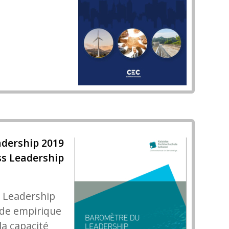
dership 2019
ss Leadership
 Leadership
ude empirique
a capacité