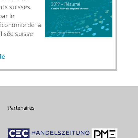
nts suisses.
par le
économie de la
lisée suisse
de
Partenaires